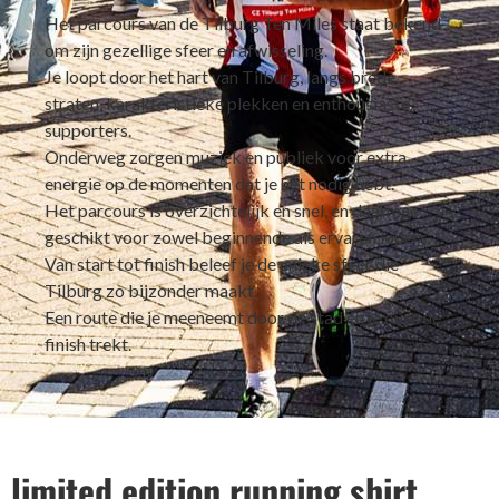
Het parcours van de Tilburg Ten Miles staat bekend
om zijn gezellige sfeer en afwisseling.
Je loopt door het hart van Tilburg, langs brede
straten, karakteristieke plekken en enthousiaste
supporters.
Onderweg zorgen muziek en publiek voor extra
energie op de momenten dat je het nodig hebt.
Het parcours is overzichtelijk en snel, en daarmee
geschikt voor zowel beginnende als ervaren lopers.
Van start tot finish beleef je de unieke sfeer die
Tilburg zo bijzonder maakt.
Een route die je meeneemt door de stad én je over de
finish trekt.
limited edition running shirt