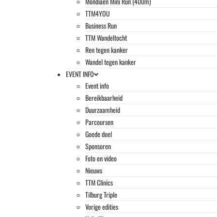
Mondiaen Mini Run (400m)
TTM4YOU
Business Run
TTM Wandeltocht
Ren tegen kanker
Wandel tegen kanker
EVENT INFO
Event info
Bereikbaarheid
Duurzaamheid
Parcoursen
Goede doel
Sponsoren
Foto en video
Nieuws
TTM Clinics
Tilburg Triple
Vorige edities