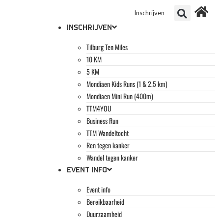
Inschrijven
INSCHRIJVEN
Tilburg Ten Miles
10 KM
5 KM
Mondiaen Kids Runs (1 & 2.5 km)
Mondiaen Mini Run (400m)
TTM4YOU
Business Run
TTM Wandeltocht
Ren tegen kanker
Wandel tegen kanker
EVENT INFO
Event info
Bereikbaarheid
Duurzaamheid